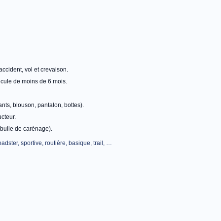
ccident, vol et crevaison.
icule de moins de 6 mois.
ts, blouson, pantalon, bottes).
cteur.
 bulle de carénage).
adster, sportive, routière, basique, trail, …