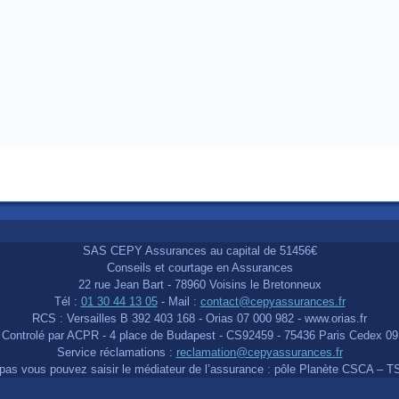
SAS CEPY Assurances au capital de 51456€
Conseils et courtage en Assurances
22 rue Jean Bart - 78960 Voisins le Bretonneux
Tél :
01 30 44 13 05
- Mail :
contact@cepyassurances.fr
RCS : Versailles B 392 403 168 - Orias 07 000 982 - www.orias.fr
Controlé par ACPR - 4 place de Budapest - CS92459 - 75436 Paris Cedex 09
Service réclamations :
reclamation@cepyassurances.fr
it pas vous pouvez saisir le médiateur de l’assurance : pôle Planète CSCA –